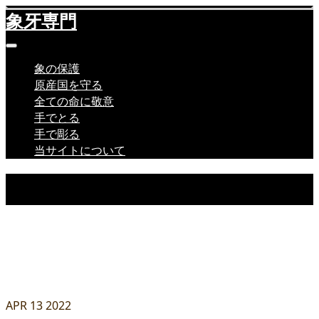
象牙専門
象の保護
原産国を守る
全ての命に敬意
手でとる
手で彫る
当サイトについて
象と象牙の本当の話。
全ての命に
同じように感謝を。
APR
13
2022